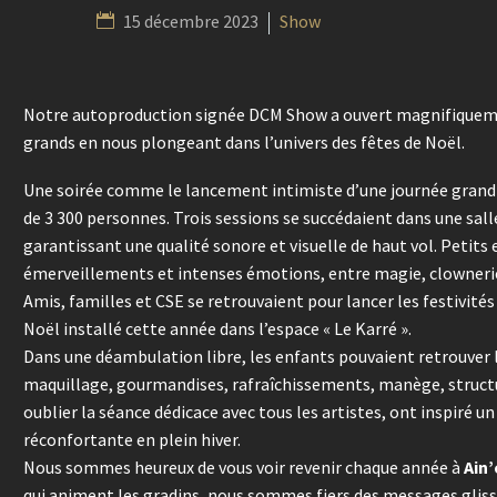
15 décembre 2023
Show
Notre autoproduction signée DCM Show a ouvert magnifiqueme
grands en nous plongeant dans l’univers des fêtes de Noël.
Une soirée comme le lancement intimiste d’une journée grand pu
de 3 300 personnes. Trois sessions se succédaient dans une salle
garantissant une qualité sonore et visuelle de haut vol. Petits 
émerveillements et intenses émotions, entre magie, clownerie
Amis, familles et CSE se retrouvaient pour lancer les festivité
Noël installé cette année dans l’espace « Le Karré ».
Dans une déambulation libre, les enfants pouvaient retrouver 
maquillage, gourmandises, rafraîchissements, manège, structu
oublier la séance dédicace avec tous les artistes, ont inspiré 
réconfortante en plein hiver.
Nous sommes heureux de vous voir revenir chaque année à
Ain
qui animent les gradins, nous sommes fiers des messages glissés