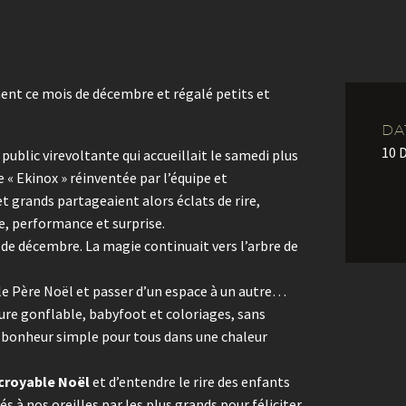
nt ce mois de décembre et régalé petits et
DA
10 
blic virevoltante qui accueillait le samedi plus
 « Ekinox » réinventée par l’équipe et
et grands partageaient alors éclats de rire,
, performance et surprise.
s de décembre. La magie continuait vers l’arbre de
le Père Noël et passer d’un espace à un autre…
re gonflable, babyfoot et coloriages, sans
un bonheur simple pour tous dans une chaleur
’croyable Noël
et d’entendre le rire des enfants
 à nos oreilles par les plus grands pour féliciter,