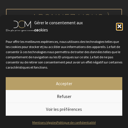
notre actualité
ABONNEZ-VOUS À
Gérer le consentement aux
NOTRE NEWSLETTER
cookies
Pour offrir les meilleures expériences, nous utilisons des technologies telles que
les cookies pour stocker et/ou accéder aux informations des appareils. Le fait de
consentir à ces technologies nous permettra de traiter des données telles que le
comportement de navigation ou les ID uniques sur ce site. Le fait de ne pas
consentir ou de retirer son consentement peut avoir un effet négatif sur certaines
caractéristiques et fonctions.
Accepter
Politique de confidentialité
Mentions légales
Contactez-nous
Rejoignez-nous
Refuser
Voir les préférences
2024 © Agence DCM
Mentions légales
Politique de confidentialité