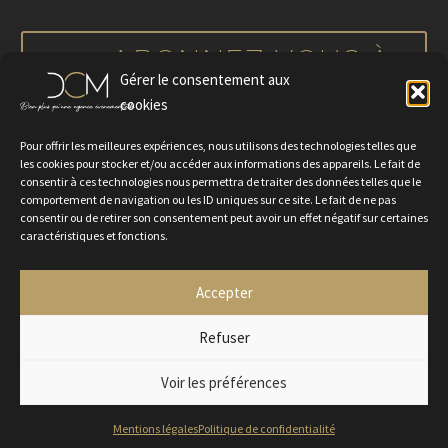
notre actualité
ABONNEZ-VOUS À
Gérer le consentement aux
NOTRE NEWSLETTER
cookies
Pour offrir les meilleures expériences, nous utilisons des technologies telles que
les cookies pour stocker et/ou accéder aux informations des appareils. Le fait de
consentir à ces technologies nous permettra de traiter des données telles que le
comportement de navigation ou les ID uniques sur ce site. Le fait de ne pas
consentir ou de retirer son consentement peut avoir un effet négatif sur certaines
caractéristiques et fonctions.
Accepter
Politique de confidentialité
Mentions légales
Contactez-nous
Rejoignez-nous
Refuser
Voir les préférences
2024 © Agence DCM
Mentions légales
Politique de confidentialité