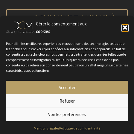
notre actualité
ABONNEZ-VOUS À
Gérer le consentement aux
NOTRE NEWSLETTER
cookies
Pour offrir les meilleures expériences, nous utilisons des technologies telles que
les cookies pour stocker et/ou accéder aux informations des appareils. Le fait de
consentir à ces technologies nous permettra de traiter des données telles que le
comportement de navigation ou les ID uniques sur ce site. Le fait de ne pas
consentir ou de retirer son consentement peut avoir un effet négatif sur certaines
caractéristiques et fonctions.
Accepter
Politique de confidentialité
Mentions légales
Contactez-nous
Rejoignez-nous
Refuser
Voir les préférences
2024 © Agence DCM
Mentions légales
Politique de confidentialité