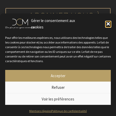
notre actualité
ABONNEZ-VOUS À
Gérer le consentement aux
NOTRE NEWSLETTER
cookies
Pour offrir les meilleures expériences, nous utilisons des technologies telles que
les cookies pour stocker et/ou accéder aux informations des appareils. Le fait de
consentir à ces technologies nous permettra de traiter des données telles que le
comportement de navigation ou les ID uniques sur ce site. Le fait de ne pas
consentir ou de retirer son consentement peut avoir un effet négatif sur certaines
caractéristiques et fonctions.
Accepter
Politique de confidentialité
Mentions légales
Contactez-nous
Rejoignez-nous
Refuser
Voir les préférences
2024 © Agence DCM
Mentions légales
Politique de confidentialité