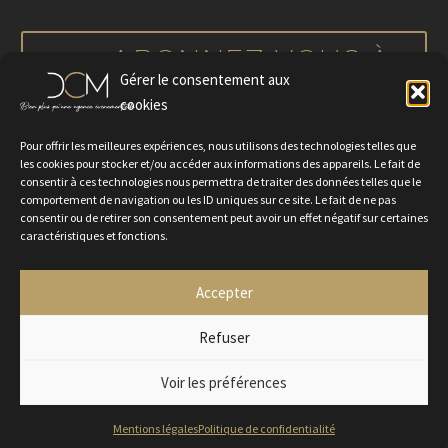
notre actualité
ABONNEZ-VOUS À
Gérer le consentement aux
NOTRE NEWSLETTER
cookies
Pour offrir les meilleures expériences, nous utilisons des technologies telles que
les cookies pour stocker et/ou accéder aux informations des appareils. Le fait de
consentir à ces technologies nous permettra de traiter des données telles que le
comportement de navigation ou les ID uniques sur ce site. Le fait de ne pas
consentir ou de retirer son consentement peut avoir un effet négatif sur certaines
caractéristiques et fonctions.
Accepter
Politique de confidentialité
Mentions légales
Contactez-nous
Rejoignez-nous
Refuser
Voir les préférences
2024 © Agence DCM
Mentions légales
Politique de confidentialité