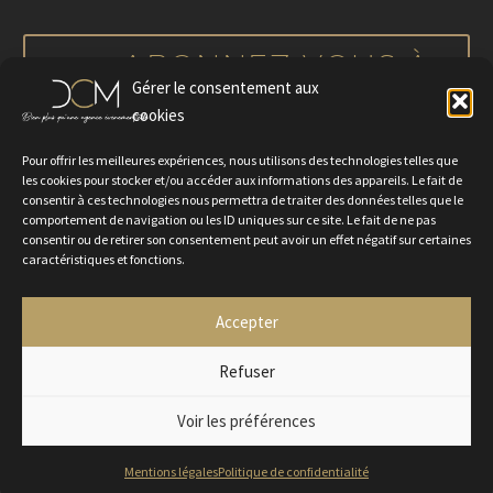
notre actualité
ABONNEZ-VOUS À
Gérer le consentement aux
NOTRE NEWSLETTER
cookies
Pour offrir les meilleures expériences, nous utilisons des technologies telles que
les cookies pour stocker et/ou accéder aux informations des appareils. Le fait de
consentir à ces technologies nous permettra de traiter des données telles que le
comportement de navigation ou les ID uniques sur ce site. Le fait de ne pas
consentir ou de retirer son consentement peut avoir un effet négatif sur certaines
caractéristiques et fonctions.
Accepter
Politique de confidentialité
Mentions légales
Contactez-nous
Rejoignez-nous
Refuser
Voir les préférences
2024 © Agence DCM
Mentions légales
Politique de confidentialité