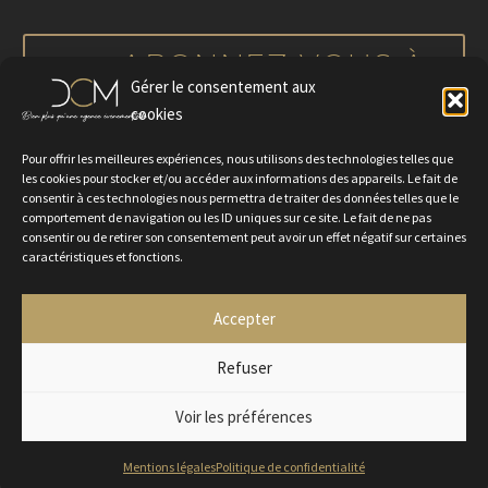
notre actualité
ABONNEZ-VOUS À
Gérer le consentement aux
NOTRE NEWSLETTER
cookies
Pour offrir les meilleures expériences, nous utilisons des technologies telles que
les cookies pour stocker et/ou accéder aux informations des appareils. Le fait de
consentir à ces technologies nous permettra de traiter des données telles que le
comportement de navigation ou les ID uniques sur ce site. Le fait de ne pas
consentir ou de retirer son consentement peut avoir un effet négatif sur certaines
caractéristiques et fonctions.
Accepter
Politique de confidentialité
Mentions légales
Contactez-nous
Rejoignez-nous
Refuser
Voir les préférences
2024 © Agence DCM
Mentions légales
Politique de confidentialité