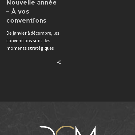
Nouvelle année
– À vos
conventions
De janvier à décembre, les
conventions sont des
moments stratégiques
pour mobiliser vos
équipes. Avec une
préparation soignée et
une co-construction basée
sur la confiance, nous
transformons vos
événements en vecteurs
de réussite.