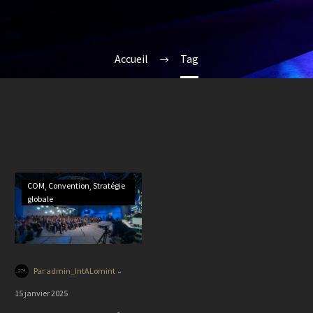
Accueil
Tag
COM
Convention
Stratégie
globale
-
Par admin_IntALomint
15 janvier 2025