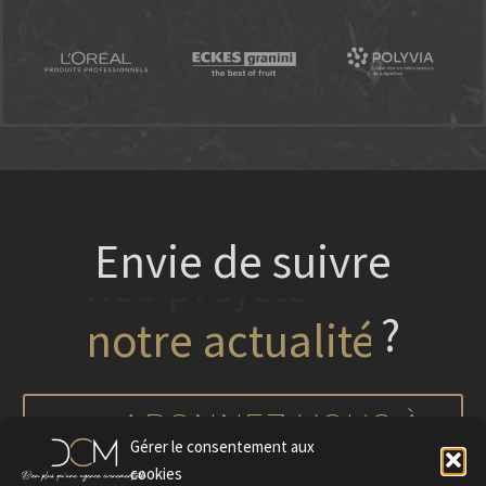
Envie de suivre
?
nos projets
ABONNEZ-VOUS À
Gérer le consentement aux
NOTRE NEWSLETTER
cookies