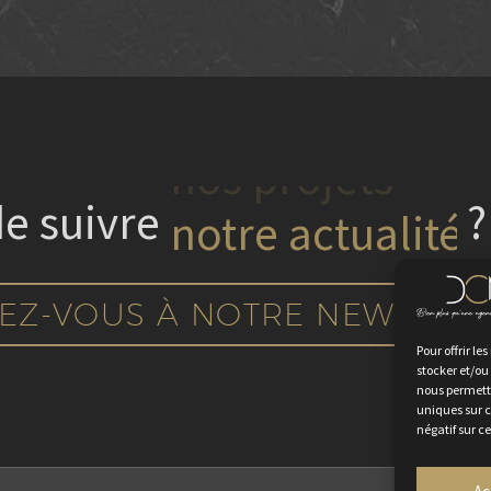
 de suivre
nos projets
?
EZ-VOUS À NOTRE NEWSLET
Pour offrir le
stocker et/ou
nous permettr
uniques sur c
négatif sur c