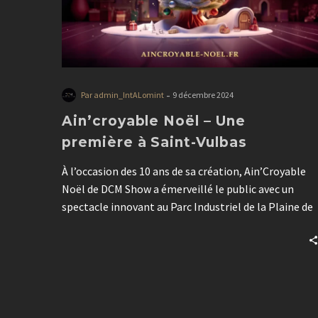
-
Par admin_IntALomint
9 décembre 2024
Ain’croyable Noël – Une
première à Saint-Vulbas
À l’occasion des 10 ans de sa création, Ain’Croyable
Noël de DCM Show a émerveillé le public avec un
spectacle innovant au Parc Industriel de la Plaine de
l’Ain. Plus moderne, plus créatif et spectaculaire, cet
événement revient les 6 et 7 décembre 2025.