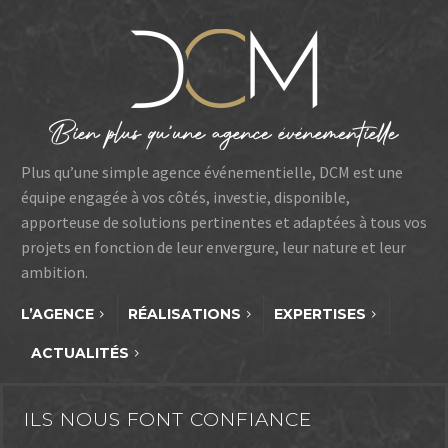
créativité, tout en
prolongeant la magie
avec un village de Noël
XXL. Un événement
fédérateur qui rassemble
chaque année près de 50
000 spectateurs.
Plus qu’une simple agence événementielle, DCM est une
équipe engagée à vos côtés, investie, disponible,
apporteuse de solutions pertinentes et adaptées à tous vos
projets en fonction de leur envergure, leur nature et leur
ambition.
L’AGENCE
RÉALISATIONS
EXPERTISES
ACTUALITÉS
ILS NOUS FONT CONFIANCE