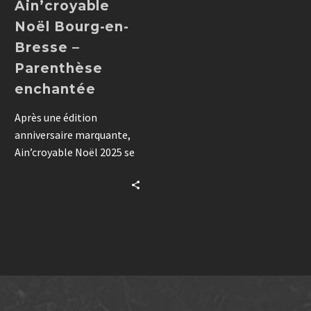
Ain’croyable
Noël Bourg-en-
Bresse –
Parenthèse
enchantée
Après une édition
anniversaire marquante,
Ain’croyable Noël 2025 se
réinvente avec un show
hommage à la
performance artistique,
entre cabaret, cirque et
culture urbaine. Portée
par DCM Show, cette
production maison
conjugue émotion,
exigence technique et