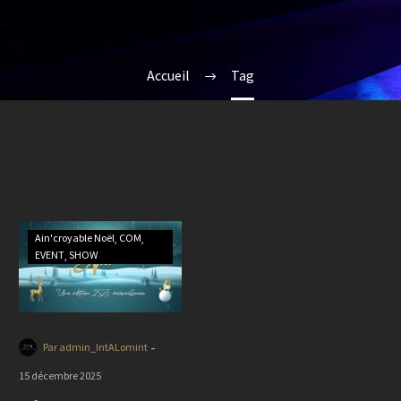
Accueil
Tag
Ain'croyable Noël
COM
EVENT
SHOW
-
Par admin_IntALomint
15 décembre 2025