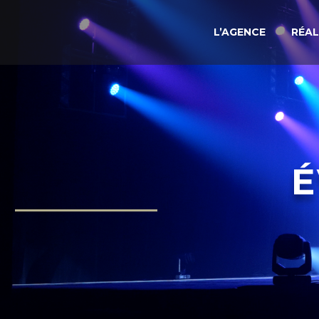
L’AGENCE
RÉAL
É