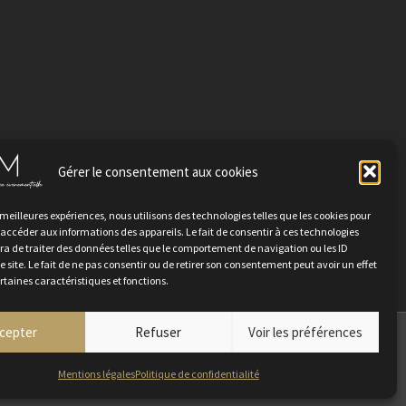
Gérer le consentement aux cookies
TER
s meilleures expériences, nous utilisons des technologies telles que les cookies pour
 accéder aux informations des appareils. Le fait de consentir à ces technologies
a de traiter des données telles que le comportement de navigation ou les ID
e site. Le fait de ne pas consentir ou de retirer son consentement peut avoir un effet
ertaines caractéristiques et fonctions.
cepter
Refuser
Voir les préférences
ez-nous
Mentions légales
Politique de confidentialité