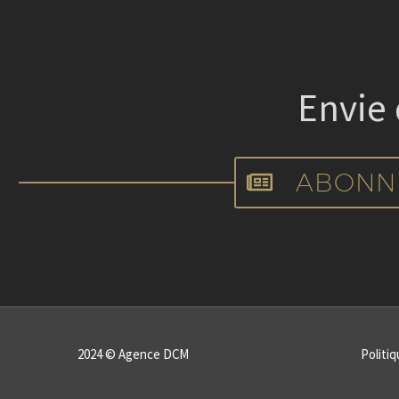
Envie
ABONN
2024 © Agence DCM
Politiq