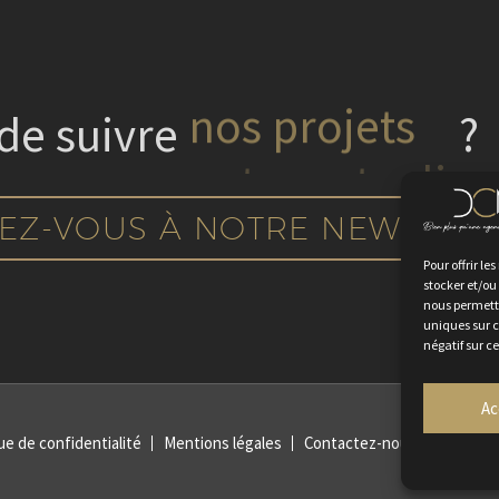
 de suivre
nos projets
?
EZ-VOUS À NOTRE NEWSLET
Pour offrir le
stocker et/ou
nous permettr
uniques sur c
négatif sur c
Ac
ue de confidentialité
Mentions légales
Contactez-nous
Rejoign