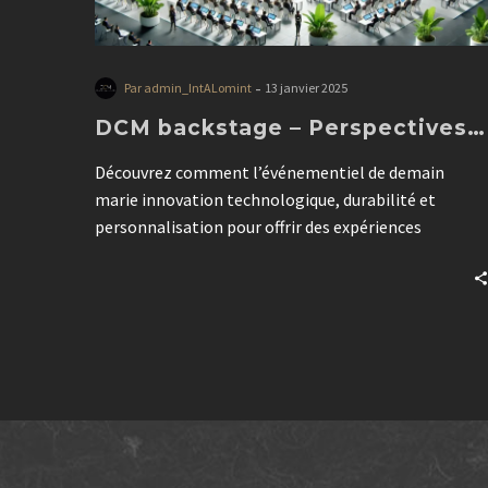
-
Par admin_IntALomint
13 janvier 2025
DCM backstage – Perspectives…
Découvrez comment l’événementiel de demain
marie innovation technologique, durabilité et
personnalisation pour offrir des expériences
authentiques et riches de sens. L’IA, les formats
hybrides et une exécution impeccable redéfinissent
les codes du secteur.