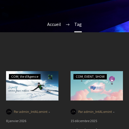
Accueil
Tag
COM
Vie d'Agence
COM
EVENT
SHOW
-
-
Par admin_IntALomint
Par admin_IntALomint
8 janvier 2026
15 décembre 2025