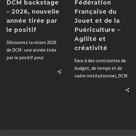
DCM backstage
Fédération
– 2026, nouvelle
Française du
année tirée par
Jouet et de la
le positif
Puériculture –
Agilité et
Découvrez la vision 2026
créativité
de DCM : une année tirée
par le positif pour
Face à des contraintes de
accompagner vos
budget, de temps et de
événements et votre
cadre institutionnel, DCM
communication avec sens
a conçu pour la FFJP un
et engagement.
aménagement éphémère
créatif et frugal. En une
matinée, un atrium s’est
transformé en expérience
immersive, pensée pour
créer l’effet « waouh ». Un