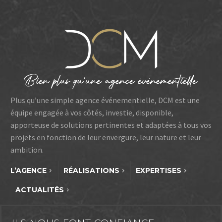
projet agile qui illustre la
force de l’idée, la direction
artistique et la capacité de
l’agence à saisir les
opportunités dans des
environnements
contraints.
Plus qu’une simple agence événementielle, DCM est une
équipe engagée à vos côtés, investie, disponible,
apporteuse de solutions pertinentes et adaptées à tous vos
projets en fonction de leur envergure, leur nature et leur
ambition.
L’AGENCE
RÉALISATIONS
EXPERTISES
ACTUALITÉS