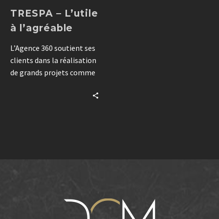
TRESPA – L’utile
à l’agréable
L’Agence 360 soutient ses
clients dans la réalisation
de grands projets comme
dans des petites
interventions
quotidiennes. Capturer un
séminaire ou partager des
idées permet de renforcer
les liens, tout en
apportant des solutions
agiles et efficaces. Un
partenariat basé sur
l’écoute et la flexibilité.