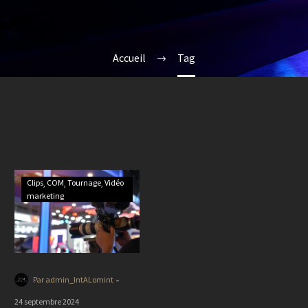
Accueil
Tag
Clips
COM
Tournage
Vidéo
marketing
-
Par admin_IntALomint
24 septembre 2024