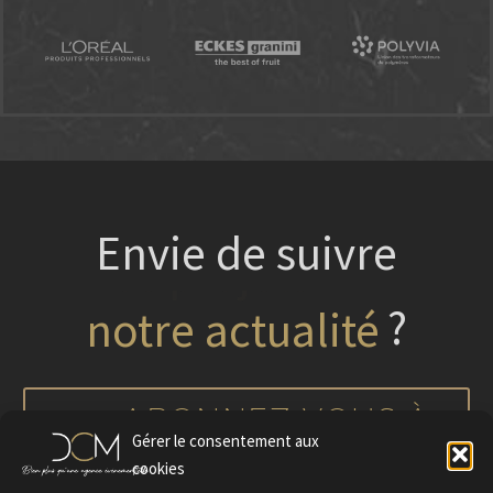
Envie de suivre
?
nos projets
ABONNEZ-VOUS À
Gérer le consentement aux
NOTRE NEWSLETTER
cookies