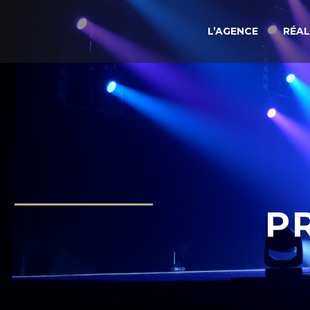
L’AGENCE
RÉAL
P