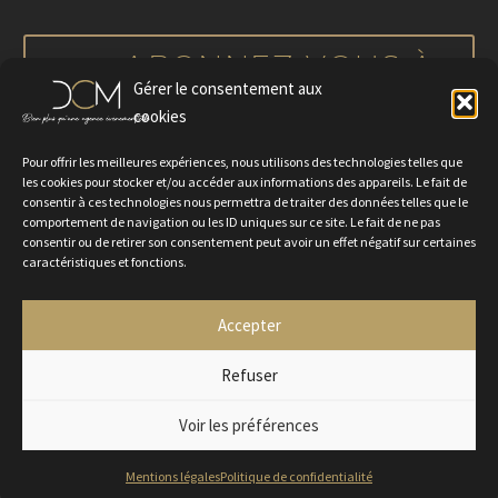
notre actualité
ABONNEZ-VOUS À
Gérer le consentement aux
NOTRE NEWSLETTER
cookies
Pour offrir les meilleures expériences, nous utilisons des technologies telles que
les cookies pour stocker et/ou accéder aux informations des appareils. Le fait de
consentir à ces technologies nous permettra de traiter des données telles que le
comportement de navigation ou les ID uniques sur ce site. Le fait de ne pas
consentir ou de retirer son consentement peut avoir un effet négatif sur certaines
caractéristiques et fonctions.
Accepter
Politique de confidentialité
Mentions légales
Contactez-nous
Rejoignez-nous
Refuser
Voir les préférences
2024 © Agence DCM
Mentions légales
Politique de confidentialité