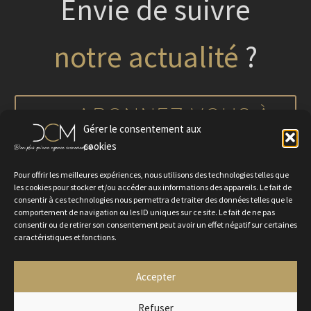
Envie de suivre
?
nos projets
notre actualité
ABONNEZ-VOUS À
Gérer le consentement aux
NOTRE NEWSLETTER
cookies
Pour offrir les meilleures expériences, nous utilisons des technologies telles que
les cookies pour stocker et/ou accéder aux informations des appareils. Le fait de
consentir à ces technologies nous permettra de traiter des données telles que le
comportement de navigation ou les ID uniques sur ce site. Le fait de ne pas
consentir ou de retirer son consentement peut avoir un effet négatif sur certaines
caractéristiques et fonctions.
Accepter
Politique de confidentialité
Mentions légales
Contactez-nous
Rejoignez-nous
Refuser