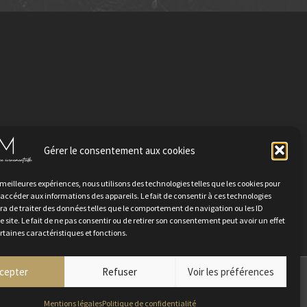
Gérer le consentement aux cookies
TER
s meilleures expériences, nous utilisons des technologies telles que les cookies pour
 accéder aux informations des appareils. Le fait de consentir à ces technologies
a de traiter des données telles que le comportement de navigation ou les ID
e site. Le fait de ne pas consentir ou de retirer son consentement peut avoir un effet
ertaines caractéristiques et fonctions.
cepter
Refuser
Voir les préférences
ez-nous
Mentions légales
Politique de confidentialité