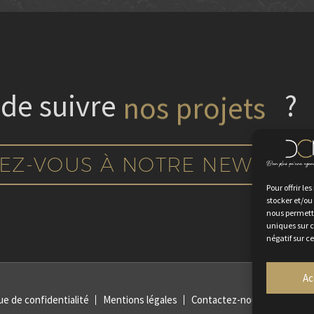
 de suivre
nos projets
?
EZ-VOUS À NOTRE NEWSLET
Pour offrir le
stocker et/ou
nous permettr
uniques sur c
négatif sur c
Ac
ue de confidentialité
Mentions légales
Contactez-nous
Rejoign