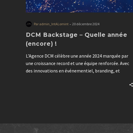
-
Par admin_IntALomint
20 décembre 2024
DCM Backstage – Quelle année
(encore) !
L’Agence DCM célèbre une année 2024 marquée par
une croissance record et une équipe renforcée. Avec
des innovations en événementiel, branding, et
production, DCM continue d’accompagner ses clients
vers la réussite de projets, la création d’émotions,
d’images, d’impacts. Merci pour votre confiance en
2024 et rendez-vous en 2025 pour de nouveaux
projets inspirants.