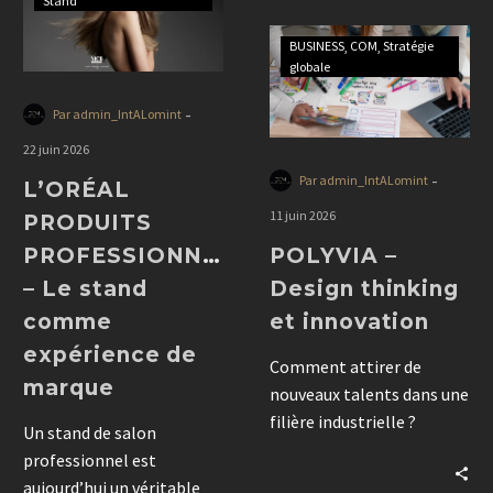
Stand
du SCMF en transformant
un rendez-vous
BUSINESS
COM
Stratégie
institutionnel en véritable
globale
expérience de
-
Par admin_IntALomint
communication.
22 juin 2026
-
Par admin_IntALomint
L’ORÉAL
11 juin 2026
PRODUITS
PROFESSIONNELS
POLYVIA –
– Le stand
Design thinking
comme
et innovation
expérience de
Comment attirer de
marque
nouveaux talents dans une
filière industrielle ?
Un stand de salon
Découvrez comment le
professionnel est
design thinking et la co-
aujourd’hui un véritable