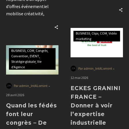
une date. Découvrez
d’offres événementiel
comment DCM conçoit
mobilise créativité,
des événements sur
stratégie, ingénierie et
mesure qui renforcent la
production. Découvrez les
culture d’entreprise,
BUSINESS
Clips
COM
Vidéo
coulisses des
fédèrent les
marketing
compétitions vues par une
collaborateurs et créent
agence spécialisée dans
BUSINESS
COM
Congrès
des souvenirs durables.
les événements premium.
Convention
EVENT
Stratégie globale
Vie
d'Agence
-
Par admin_IntALomint
12 mai 2026
-
Par admin_IntALomint
ECKES GRANINI
28 avril 2026
FRANCE –
Quand les fédés
Donner à voir
font leur
l’expertise
congrès – De
industrielle