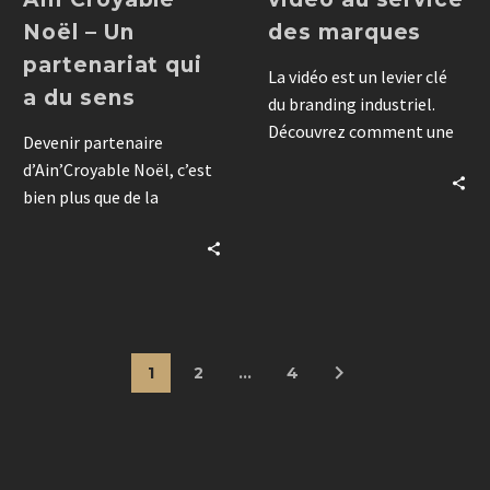
Noël – Un
des marques
partenariat qui
La vidéo est un levier clé
a du sens
du branding industriel.
Découvrez comment une
Devenir partenaire
approche 360 permet de
d’Ain’Croyable Noël, c’est
produire des contenus de
bien plus que de la
marque cohérents,
visibilité : une opportunité
impactants et sur-mesure.
d’intégrer votre marque à
une expérience fédératrice
rassemblant plus de 50
000 spectateurs.
1
2
…
4