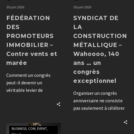
30 juin 2026
26 juin 2026
FÉDÉRATION
SYNDICAT DE
DES
LA
PROMOTEURS
CONSTRUCTION
IMMOBILIER –
MÉTALLIQUE –
Contre vents et
Wahoooo, 140
marée
ans … un
congrès
Comment un congrès
exceptionnel
peut-il devenir un
véritable levier de
Organiser un congrès
cohésion en période de
anniversaire ne consiste
crise ? Retour d’expérience
pas seulement à célébrer
de DCM aux côtés de la
une histoire. Découvrez
Fédération des
comment DCM a
Promoteurs Immobiliers.
BUSINESS
COM
EVENT
accompagné les 140 ans