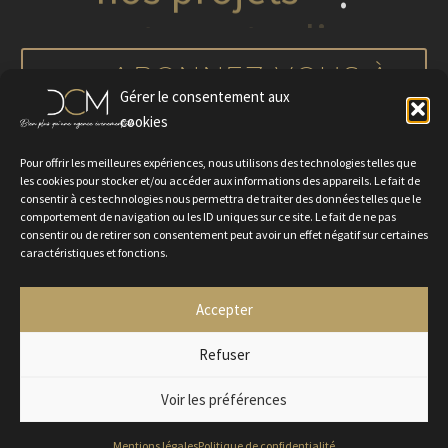
ABONNEZ-VOUS À
Gérer le consentement aux
NOTRE NEWSLETTER
cookies
Pour offrir les meilleures expériences, nous utilisons des technologies telles que
les cookies pour stocker et/ou accéder aux informations des appareils. Le fait de
consentir à ces technologies nous permettra de traiter des données telles que le
comportement de navigation ou les ID uniques sur ce site. Le fait de ne pas
consentir ou de retirer son consentement peut avoir un effet négatif sur certaines
caractéristiques et fonctions.
Accepter
Politique de confidentialité
Mentions légales
Contactez-nous
Rejoignez-nous
Refuser
Voir les préférences
2024 © Agence DCM
Mentions légales
Politique de confidentialité