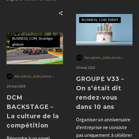
conception permettent
outil de communication.
de créer des dispositifs
Découvrez comment DCM
pédagogiques innovants
BUSINESS
COM
EVENT
conçoit des expériences de
favorisant l’attractivité
marque qui renforcent la
des métiers.
visibilité, les échanges et
BUSINESS
COM
Stratégie
l’engagement des
globale
visiteurs.
-
Par admin_IntALomint
29 mai 2026
-
Par admin_IntALomint
GROUPE V33 –
20 mai 2026
On s’était dit
DCM
rendez-vous
BACKSTAGE –
dans 10 ans
La culture de la
Organiser un anniversaire
compétition
d’entreprise ne consiste
pas uniquement à célébrer
Répondre à un appel