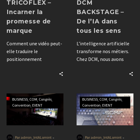
TRICOFLEX –
DCM
Incarner la
BACKSTAGE –
promesse de
De l’IA dans
marque
tous les sens
Comment une vidéo peut-
L’intelligence artificielle
elle traduire le
transforme nos métiers.
positionnement
Chez DCM, nous avons
stratégique d’une
choisi de lui laisser la
entreprise ? Découvrez
parole le temps d’un
comment DCM
article pour interroger sa
accompagne les marques
place dans la
dans la création de films
communication, la
BUSINESS
COM
Congrès
BUSINESS
COM
Congrès
institutionnels qui
création et
Convention
EVENT
Convention
EVENT
donnent du sens à leur
l’événementiel.
identité.
-
-
Par admin_IntALomint
Par admin_IntALomint