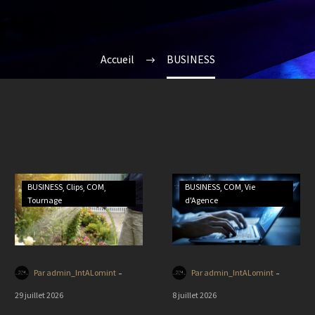
Accueil
BUSINESS
BUSINESS
Clips
COM
BUSINESS
COM
Vie
Tournage
d'Agence
-
-
Par admin_IntALomint
Par admin_IntALomint
29 juillet 2026
8 juillet 2026