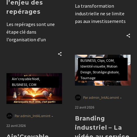
l’enjeu des
La transformation
repérages
industrielle ne se limite
pas aux investissements
Les repérages sont une
techniques. Découvrez
étape clé dans
comment une stratégie
l’organisation d’un
vidéo bien pensée permet
congrès. Ils permettent
d’accompagner le
d’anticiper, structurer et
changement, de valoriser
BUSINESS
Clips
COM
sécuriser chaque détail
les innovations et
Identité visuelle
Motion
pour garantir la réussite
Design
Stratégie globale
d’adresser des messages
de l’événement.
Tournage
Ain'croyable Noël
adaptés à chaque public.
BUSINESS
COM
-
Par admin_IntALomint
22 avril 2026
-
Par admin_IntALomint
Branding
22 avril 2026
industriel – La
Ain’Croyable
vidéo au service