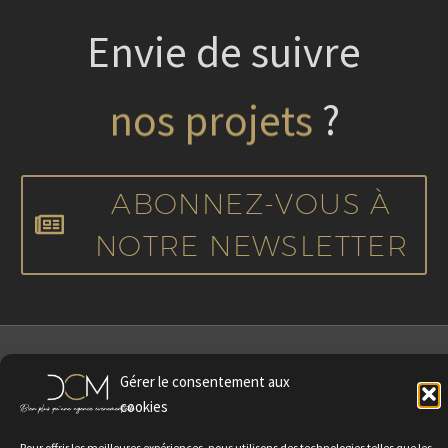
Envie de suivre
nos projets
?
ABONNEZ-VOUS À
NOTRE NEWSLETTER
Gérer le consentement aux
cookies
Pour offrir les meilleures expériences, nous utilisons des technologies telles que les