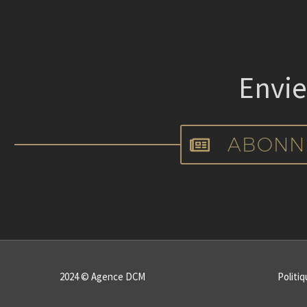
Envie
ABONN
2024 © Agence DCM
Politiq