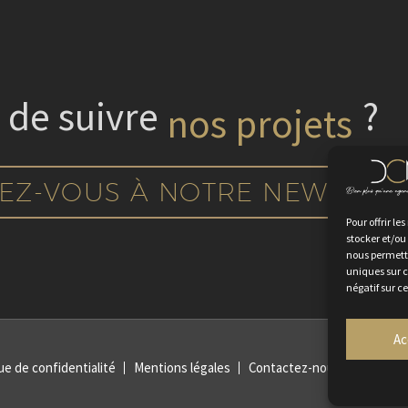
 de suivre
nos projets
?
EZ-VOUS À NOTRE NEWSLET
Pour offrir le
stocker et/ou
nous permettr
uniques sur c
négatif sur c
Ac
ue de confidentialité
Mentions légales
Contactez-nous
Rejoign