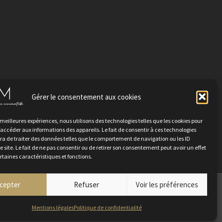
Gérer le consentement aux cookies
TER
s meilleures expériences, nous utilisons des technologies telles que les cookies pour
 accéder aux informations des appareils. Le fait de consentir à ces technologies
a de traiter des données telles que le comportement de navigation ou les ID
e site. Le fait de ne pas consentir ou de retirer son consentement peut avoir un effet
ertaines caractéristiques et fonctions.
cepter
Refuser
Voir les préférences
ez-nous
Mentions légales
Politique de confidentialité