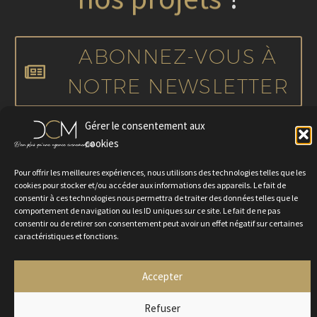
ABONNEZ-VOUS À
NOTRE NEWSLETTER
Gérer le consentement aux
cookies
Pour offrir les meilleures expériences, nous utilisons des technologies telles que les
cookies pour stocker et/ou accéder aux informations des appareils. Le fait de
consentir à ces technologies nous permettra de traiter des données telles que le
comportement de navigation ou les ID uniques sur ce site. Le fait de ne pas
consentir ou de retirer son consentement peut avoir un effet négatif sur certaines
Politique de confidentialité
Mentions légales
Contactez-nous
caractéristiques et fonctions.
Rejoignez-nous
Accepter
2024 © Agence DCM
Refuser