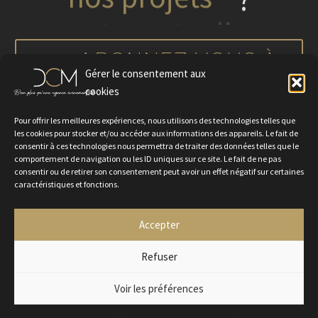
nos projets
ABONNEZ-VOUS À
Gérer le consentement aux
NOTRE NEWSLETTER
cookies
Pour offrir les meilleures expériences, nous utilisons des technologies telles que
les cookies pour stocker et/ou accéder aux informations des appareils. Le fait de
consentir à ces technologies nous permettra de traiter des données telles que le
comportement de navigation ou les ID uniques sur ce site. Le fait de ne pas
consentir ou de retirer son consentement peut avoir un effet négatif sur certaines
caractéristiques et fonctions.
Accepter
Politique de confidentialité
Mentions légales
Contactez-nous
Rejoignez-nous
Refuser
Voir les préférences
2024 © Agence DCM