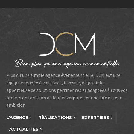
dispositif expérientiel
fondé sur le design
thinking, le marketing
stratégique et la co-
construction avec les
acteurs de la branche, au
service de la transmission
et de la pédagogie.
Plus qu’une simple agence événementielle, DCM est une
équipe engagée à vos côtés, investie, disponible,
apporteuse de solutions pertinentes et adaptées à tous vos
projets en fonction de leur envergure, leur nature et leur
ambition.
L’AGENCE
RÉALISATIONS
EXPERTISES
ACTUALITÉS