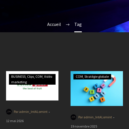
Accueil
Tag
BUSINESS
Clips
COM
Vidéo
COM
Stratégie globale
marketing
-
Par admin_IntALomint
-
Par admin_IntALomint
12 mai 2026
19 novembre 2025