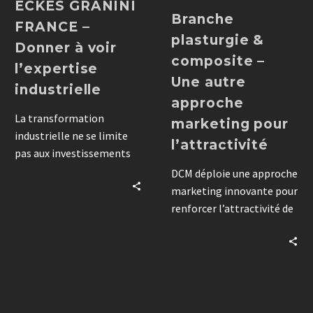
ECKES GRANINI
Branche
FRANCE –
plasturgie &
Donner à voir
composite –
l’expertise
Une autre
industrielle
approche
La transformation
marketing pour
industrielle ne se limite
l’attractivité
pas aux investissements
techniques. Découvrez
DCM déploie une approche
comment une stratégie
marketing innovante pour
vidéo bien pensée permet
renforcer l’attractivité de
d’accompagner le
la filière plasturgie &
changement, de valoriser
composites. Stratégie,
les innovations et
communication,
d’adresser des messages
événementiel et contenus
adaptés à chaque public.
s’articulent au sein d’un