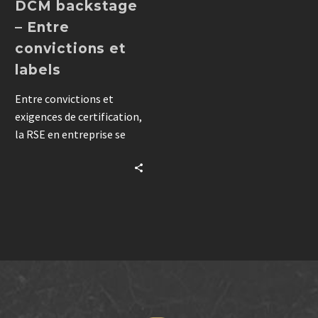
DCM backstage
– Entre
convictions et
labels
Entre convictions et
exigences de certification,
la RSE en entreprise se
structure
progressivement.
Découvrez comment une
agence TPE formalise sa
démarche avec EcoVadis
pour gagner en impact.