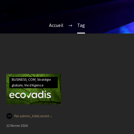
Accueil
Tag
BUSINESS
COM
Stratégie
globale
Vie d'Agence
-
Par admin_IntALomint
12 février 2026