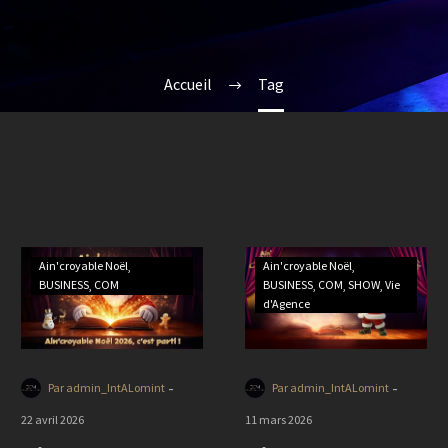
Accueil
Tag
Ain'croyable Noël
Ain'croyable Noël
BUSINESS
COM
BUSINESS
COM
SHOW
Vie
d'Agence
-
-
Par admin_IntALomint
Par admin_IntALomint
22 avril 2026
11 mars 2026