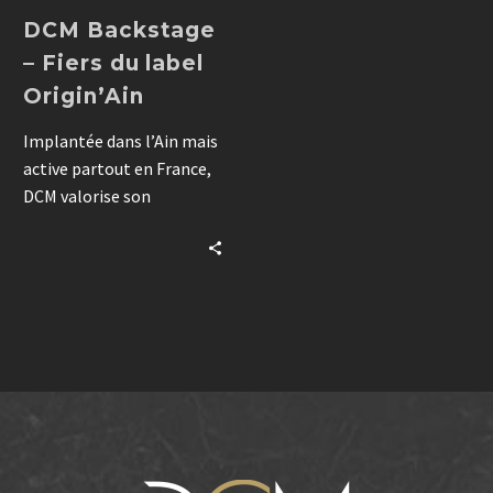
DCM Backstage
– Fiers du label
Origin’Ain
Implantée dans l’Ain mais
active partout en France,
DCM valorise son
attachement local à
travers le label Origin’Ain.
Un signe fort
d’engagement et
d’identité.