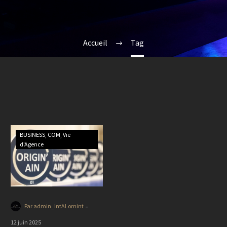
Accueil
Tag
BUSINESS
COM
Vie
d'Agence
-
Par admin_IntALomint
12 juin 2025