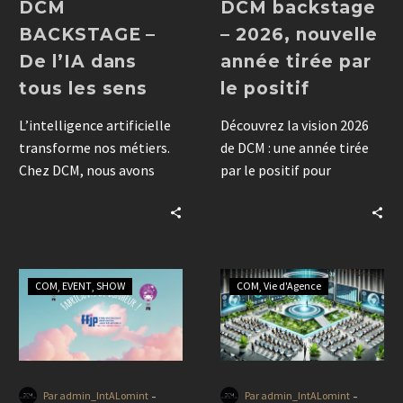
DCM
DCM backstage
BACKSTAGE –
– 2026, nouvelle
De l’IA dans
année tirée par
tous les sens
le positif
L’intelligence artificielle
Découvrez la vision 2026
transforme nos métiers.
de DCM : une année tirée
Chez DCM, nous avons
par le positif pour
choisi de lui laisser la
accompagner vos
parole le temps d’un
événements et votre
article pour interroger sa
communication avec sens
place dans la
et engagement.
communication, la
COM
EVENT
SHOW
COM
Vie d'Agence
création et
l’événementiel.
-
-
Par admin_IntALomint
Par admin_IntALomint