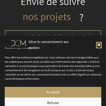
Envie de suivre
nos projets
?
ABONNEZ-VOUS À
Gérer le consentement aux
NOTRE NEWSLETTER
cookies
Pour offrir les meilleures expériences, nous utilisons des technologies telles que
les cookies pour stocker et/ou accéder aux informations des appareils. Le fait de
consentir à ces technologies nous permettra de traiter des données telles que le
comportement de navigation ou les ID uniques sur ce site. Le fait de ne pas
consentir ou de retirer son consentement peut avoir un effet négatif sur certaines
caractéristiques et fonctions.
Accepter
Politique de confidentialité
Mentions légales
Contactez-nous
Rejoignez-nous
Refuser