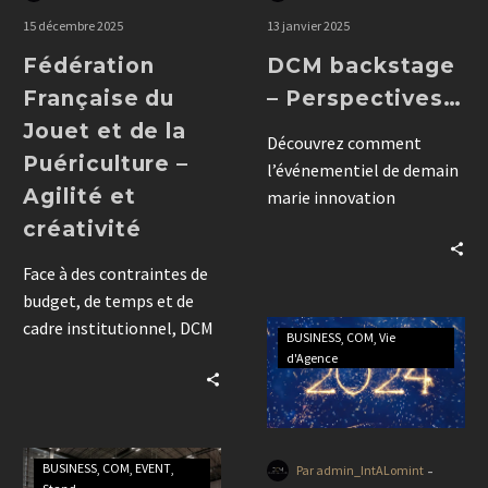
15 décembre 2025
13 janvier 2025
Fédération
DCM backstage
Française du
– Perspectives…
Jouet et de la
Découvrez comment
Puériculture –
l’événementiel de demain
Agilité et
marie innovation
technologique, durabilité
créativité
et personnalisation pour
Face à des contraintes de
offrir des expériences
budget, de temps et de
authentiques et riches de
cadre institutionnel, DCM
sens. L’IA, les formats
BUSINESS
COM
Vie
a conçu pour la FFJP un
hybrides et une exécution
d'Agence
aménagement éphémère
impeccable redéfinissent
créatif et frugal. En une
les codes du secteur.
matinée, un atrium s’est
transformé en expérience
-
BUSINESS
COM
EVENT
Par admin_IntALomint