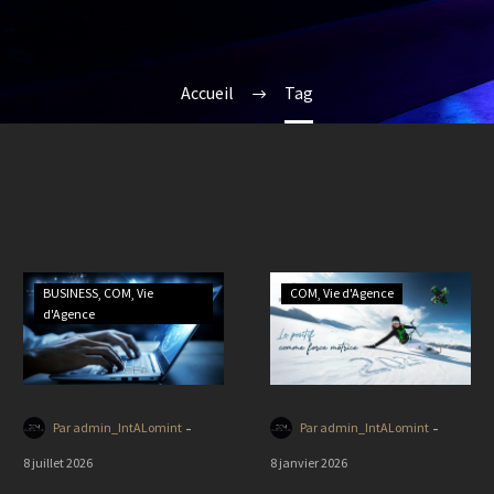
Accueil
Tag
BUSINESS
COM
Vie
COM
Vie d'Agence
d'Agence
-
-
Par admin_IntALomint
Par admin_IntALomint
8 juillet 2026
8 janvier 2026