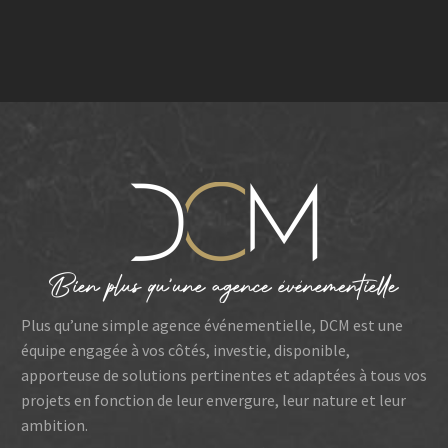
votre confiance en 2024 et
2024. Ce stand de 250 m² a
rendez-vous en 2025 pour
fusionné innovation
de nouveaux projets
technologique, expérience
inspirants.
client premium, image de
marque et responsabilité
sociale, tout en répondant
aux enjeux actuels du
marché. Une exécution
sans faille, saluée par des
retours positifs et une
collaboration humaine
réussie.
Plus qu’une simple agence événementielle, DCM est une
équipe engagée à vos côtés, investie, disponible,
apporteuse de solutions pertinentes et adaptées à tous vos
projets en fonction de leur envergure, leur nature et leur
ambition.