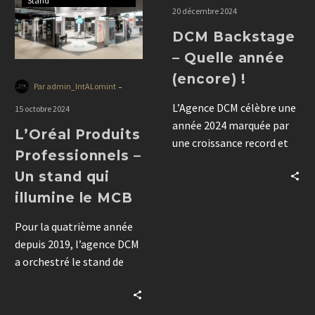
immersive, pensée pour
Stand
20 décembre 2024
créer l’effet « waouh ». Un
DCM Backstage
projet agile qui illustre la
force de l’idée, la direction
– Quelle année
artistique et la capacité de
(encore) !
-
Par admin_IntALomint
l’agence à saisir les
L’Agence DCM célèbre une
opportunités dans des
15 octobre 2024
année 2024 marquée par
environnements
L’Oréal Produits
une croissance record et
contraints.
Professionnels –
une équipe renforcée. Avec
Un stand qui
des innovations en
événementiel, branding,
illumine le MCB
et production, DCM
Pour la quatrième année
continue d’accompagner
depuis 2019, l’agence DCM
ses clients vers la réussite
a orchestré le stand de
de projets, la création
L’Oréal Produits
d’émotions, d’images,
Professionnels au salon
d’impacts. Merci pour
Mondial de la Coiffure