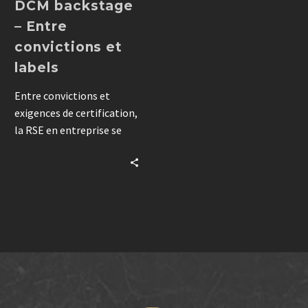
DCM backstage
– Entre
convictions et
labels
Entre convictions et
exigences de certification,
la RSE en entreprise se
structure
progressivement.
Découvrez comment une
agence TPE formalise sa
démarche avec EcoVadis
pour gagner en impact.