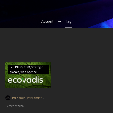
Accueil
Tag
BUSINESS
COM
Stratégie
globale
Vie d'Agence
-
Par admin_IntALomint
12 février 2026