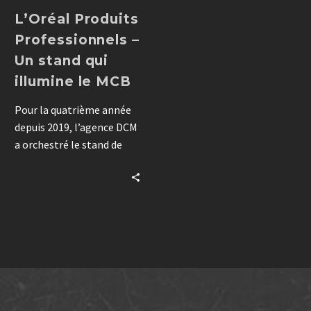
L’Oréal Produits
Professionnels –
Un stand qui
illumine le MCB
Pour la quatrième année
depuis 2019, l’agence DCM
a orchestré le stand de
L’Oréal Produits
Professionnels au salon
Mondial de la Coiffure
2024. Ce stand de 250 m² a
fusionné innovation
technologique, expérience
client premium, image de
marque et responsabilité
sociale, tout en répondant