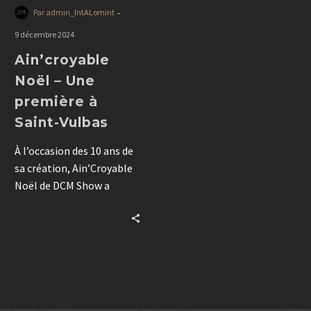
-
Par admin_IntALomint
9 décembre 2024
Ain’croyable
Noël – Une
première à
Saint-Vulbas
À l’occasion des 10 ans de
sa création, Ain’Croyable
Noël de DCM Show a
émerveillé le public avec
un spectacle innovant au
Parc Industriel de la Plaine
de l’Ain. Plus moderne,
plus créatif et
spectaculaire, cet
événement revient les 6 et