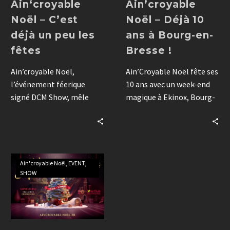
Ain‘croyable
Ain’croyable
Noël – C’est
Noël – Déjà 10
déjà un peu les
ans à Bourg-en-
fêtes
Bresse !
Ain’croyable Noël,
Ain’Croyable Noël fête ses
l’événement féerique
10 ans avec un week-end
signé DCM Show, mêle
magique à Ekinox, Bourg-
spectacle, magie et
en-Bresse. Spectacles
convivialité dans l’Ain.
cabaret, artistes
Ouvert aux entreprises et
internationaux et un arbre
au public, il propose 3
de Noël XXL ont
formules inédites pour
émerveillé 6000
Ain'croyable Noël
EVENT
une expérience unique à
spectateurs. Rendez-vous
SHOW
vivre dès l’hiver 2025.
en 2025 pour encore plus
Réservez dès septembre !
de surprises !