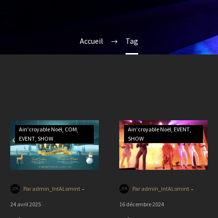
Accueil
Tag
Ain'croyable Noël
COM
Ain'croyable Noël
EVENT
EVENT
SHOW
SHOW
-
-
Par admin_IntALomint
Par admin_IntALomint
24 avril 2025
16 décembre 2024