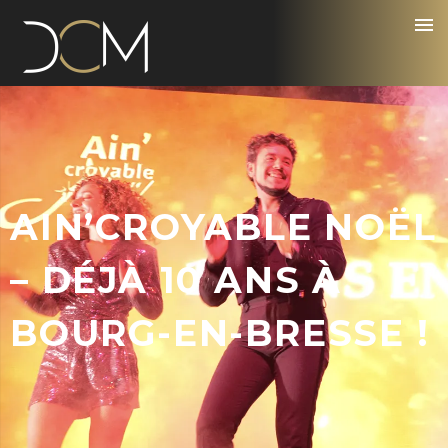
AIN’CROYABLE NOËL
– DÉJÀ 10 ANS À
BOURG-EN-BRESSE !