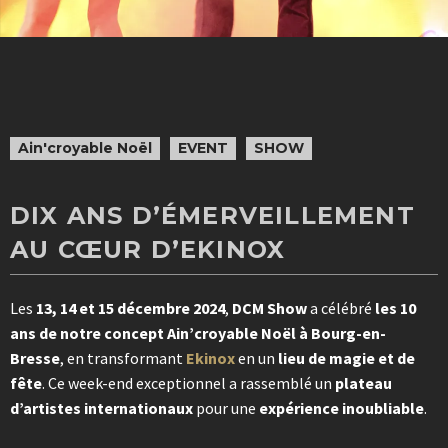
Ain'croyable Noël
EVENT
SHOW
DIX ANS D’ÉMERVEILLEMENT
AU CŒUR D’EKINOX
Les
13, 14 et 15 décembre 2024
,
DCM Show
a célébré
les 10
ans de notre concept Ain’croyable Noël à Bourg-en-
Bresse
, en transformant
Ekinox
en un
lieu de magie et de
fête
. Ce week-end exceptionnel a rassemblé un
plateau
d’artistes internationaux
pour une
expérience inoubliable
.