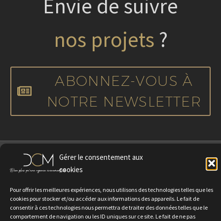
Envie de suivre
nos projets
?
ABONNEZ-VOUS À
NOTRE NEWSLETTER
Gérer le consentement aux
cookies
Pour offrir les meilleures expériences, nous utilisons des technologies telles que les
cookies pour stocker et/ou accéder aux informations des appareils. Le fait de
Politique de confidentialité
Mentions légales
Contactez-nous
consentir à ces technologies nous permettra de traiter des données telles que le
Rejoignez-nous
comportement de navigation ou les ID uniques sur ce site. Le fait de ne pas