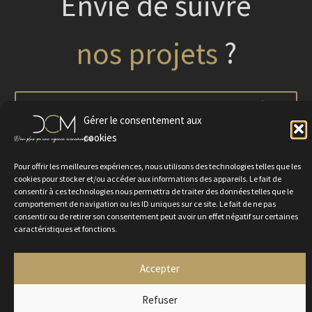
Envie de suivre
nos projets
?
ABONNEZ-VOUS À
Gérer le consentement aux
NOTRE NEWSLETTER
cookies
Pour offrir les meilleures expériences, nous utilisons des technologies telles que les
cookies pour stocker et/ou accéder aux informations des appareils. Le fait de
consentir à ces technologies nous permettra de traiter des données telles que le
comportement de navigation ou les ID uniques sur ce site. Le fait de ne pas
consentir ou de retirer son consentement peut avoir un effet négatif sur certaines
caractéristiques et fonctions.
Accepter
Politique de confidentialité
Mentions légales
Contactez-nous
Refuser
Rejoignez-nous