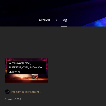
Accueil
Tag
Ain'croyable Noël
BUSINESS
COM
SHOW
Vie
d'Agence
-
Par admin_IntALomint
11 mars 2026